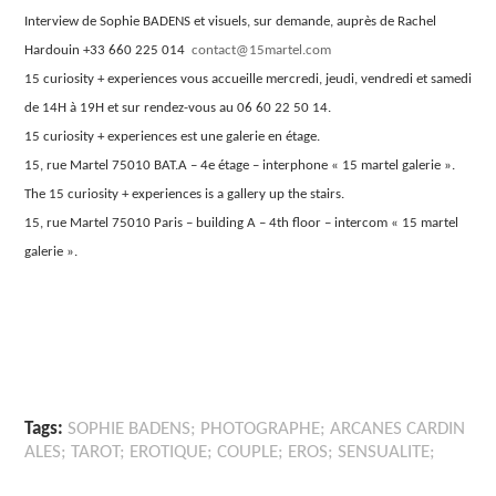
Interview de Sophie BADENS et visuels, sur demande, auprès de Rachel
Hardouin +33 660 225 014
contact@15martel.com
15 curiosity + experiences vous accueille mercredi, jeudi, vendredi et samedi
de 14H à 19H et sur rendez-vous au 06 60 22 50 14.
15 curiosity + experiences est une galerie en étage.
15, rue Martel 75010 BAT.A – 4e étage – interphone « 15 martel galerie ».
The 15 curiosity + experiences is a gallery up the stairs.
15, rue Martel 75010 Paris – building A – 4th floor – intercom « 15 martel
galerie ».
Tags:
SOPHIE BADENS; PHOTOGRAPHE; ARCANES CARDIN
ALES; TAROT; EROTIQUE; COUPLE; EROS; SENSUALITE;