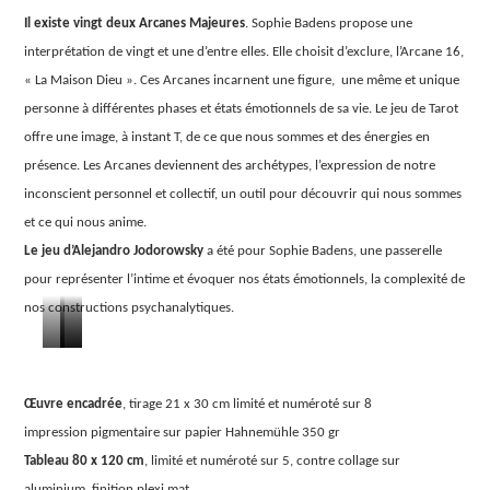
Il existe vingt deux Arcanes Majeures
. Sophie Badens propose une
interprétation de vingt et une d’entre elles. Elle choisit d’exclure, l’Arcane 16,
« La Maison Dieu ». Ces Arcanes incarnent une figure, une même et unique
personne à différentes phases et états émotionnels de sa vie. Le jeu de Tarot
offre une image, à instant T, de ce que nous sommes et des énergies en
présence. Les Arcanes deviennent des archétypes, l’expression de notre
inconscient personnel et collectif, un outil pour découvrir qui nous sommes
et ce qui nous anime.
Le jeu d’Alejandro Jodorowsky
a été pour Sophie Badens, une passerelle
pour représenter l’intime et évoquer nos états émotionnels, la complexité de
nos constructions psychanalytiques.
Arcanes
Arcanes
Arcanes
XXI
VII
VIII
Œuvre encadrée
, tirage 21 x 30 cm limité et numéroté sur 8
–
–
–
impression pigmentaire sur papier Hahnemühle 350 gr
Tableau 80 x 120 cm
, limité et numéroté sur 5, contre collage sur
Le
Le
La
aluminium, finition plexi mat