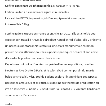
Monde
Charriot
Justice
Coffret contenant 21 photographies
au format 21 x 30 cm.
Edition limitée à 3 exemplaires signés et numérotés.
Laboratoire PICTO, impression jet d’encre pigmentaire sur papier
Hahnemühle 350 gr.
Sophie Badens expose en France et en Asie. En 2012, Elle est choisie pour
exposer son travail à Artvo, la Foire d’Art Actuel en Val d’Oise. Elle y présente
un parcours photographique tiré sur une croix monumentale en béton,
preuve de son attirance pour les supports spécifiques décalés et son envie
d’aborder la photo comme une plasticienne.
Depuis une quinzaine d’années, au gré de diverses expositions, dont les
Nocturnes Rive Droite, à Paris, et le salon d’Art contemporain du musée
belge lanchelevici, MiLL, Sophie Badens explore l’intimité dans ses aspects
personnel, amoureux et spirituel. Elle décline ses thèmes de prédilection au
gré de ses séries « Intime », « Soul Nude So Exposed », « Arcanes Cardinales
» ou encore « Persona ».
+info