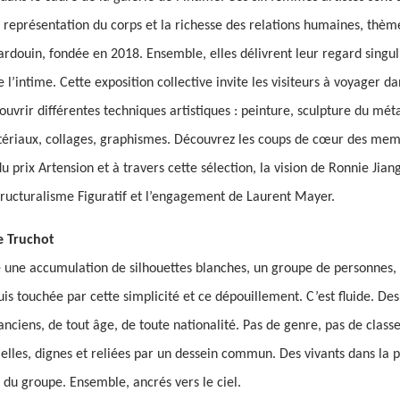
 représentation du corps et la richesse des relations humaines, thème
rdouin, fondée en 2018. Ensemble, elles délivrent leur regard singuli
 l’intime. Cette exposition collective invite les visiteurs à voyager da
ouvrir différentes techniques artistiques : peinture, sculpture du mét
ériaux, collages, graphismes. Découvrez les coups de cœur des memb
 prix Artension et à travers cette sélection, la vision de Ronnie Jian
ucturalisme Figuratif et l’engagement de Laurent Mayer.
e Truchot
te une accumulation de silhouettes blanches, un groupe de personnes,
uis touchée par cette simplicité et ce dépouillement. C’est fluide. 
anciens, de tout âge, de toute nationalité. Pas de genre, pas de classe
 elles, dignes et reliées par un dessein commun. Des vivants dans la 
 du groupe. Ensemble, ancrés vers le ciel.