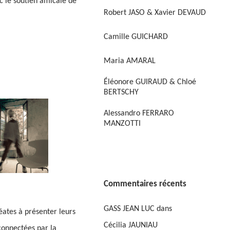
c le soutien amicale de
Robert JASO & Xavier DEVAUD
Camille GUICHARD
Maria AMARAL
Éléonore GUIRAUD & Chloé
BERTSCHY
Alessandro FERRARO
MANZOTTI
Commentaires récents
GASS JEAN LUC
dans
éates à présenter leurs
Cécilia JAUNIAU
 connectées par la