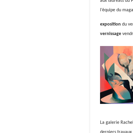
aux lauréats du 
l’équipe du maga
exposition
du ve
vernissage
vendre
La galerie Rache
derniers travaux 