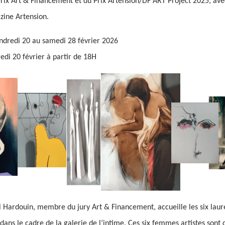
Prix Art & Financement et du Prix Artension/DF ART Project 2025, ave
zine Artension.
ndredi 20 au samedi 28 février 2026
di 20 février à partir de 18H
l Hardouin, membre du jury Art & Financement, accueille les six laur
dans le cadre de la galerie de l’intime. Ces six femmes artistes sont