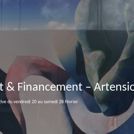
rt & Financement – Artensio
tive du vendredi 20 au samedi 28 février