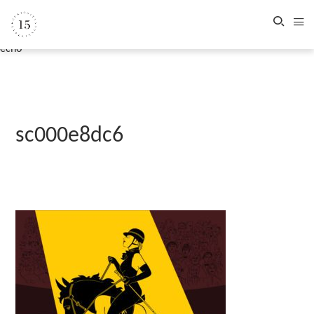
echo '
sc000e8dc6