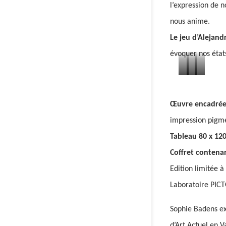
l’expression de n
nous anime.
Le jeu d’Alejan
évoquer nos état
Arcanes
Arcanes
Arcanes
XXI
VII
VIII
Œuvre encadré
–
–
–
impression pigm
Le
Le
La
Tableau 80 x 12
Monde
Charriot
Justice
Coffret contena
Edition limitée 
Laboratoire PICT
Sophie Badens exp
d’Art Actuel en 