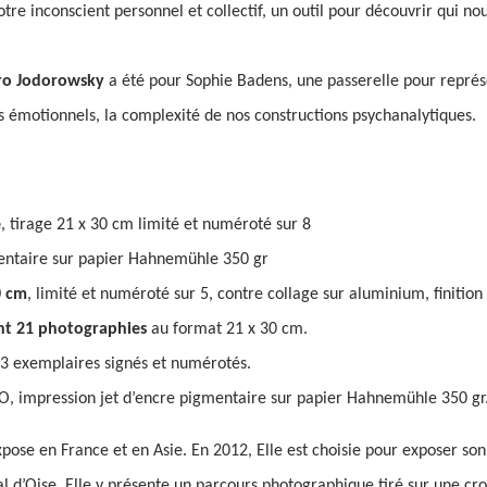
otre inconscient personnel et collectif, un outil pour découvrir qui n
dro Jodorowsky
a été pour Sophie Badens, une passerelle pour représe
s émotionnels, la complexité de nos constructions psychanalytiques.
e
, tirage 21 x 30 cm limité et numéroté sur 8
entaire sur papier Hahnemühle 350 gr
0 cm
, limité et numéroté sur 5, contre collage sur aluminium, finition
nt 21 photographies
au format 21 x 30 cm.
à 3 exemplaires signés et numérotés.
O, impression jet d’encre pigmentaire sur papier Hahnemühle 350 gr
ose en France et en Asie. En 2012, Elle est choisie pour exposer son t
Val d’Oise. Elle y présente un parcours photographique tiré sur une 