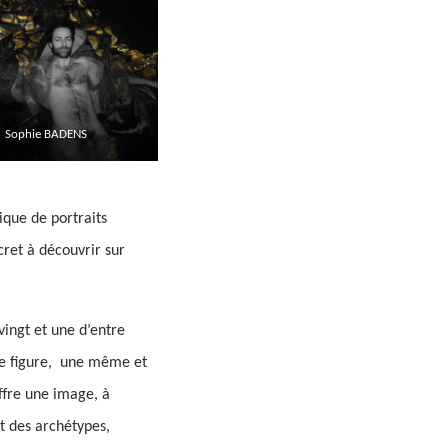
Sophie BADENS
que de portraits
cret à découvrir sur
vingt et une d’entre
une figure, une même et
ffre une image, à
t des archétypes,