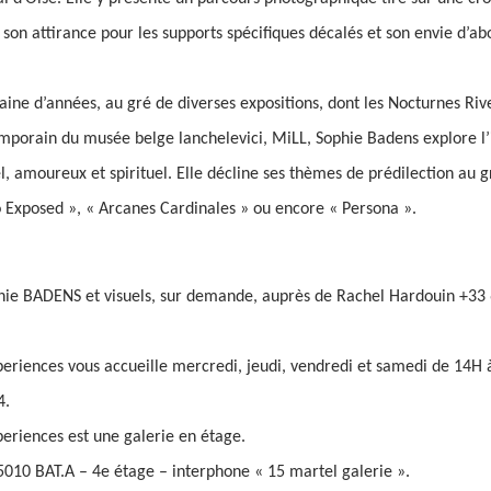
 son attirance pour les supports spécifiques décalés et son envie d’
ine d’années, au gré de diverses expositions, dont les Nocturnes Rive 
emporain du musée belge lanchelevici, MiLL, Sophie Badens explore l’
, amoureux et spirituel. Elle décline ses thèmes de prédilection au g
o Exposed », « Arcanes Cardinales » ou encore « Persona ».
phie BADENS et visuels, sur demande, auprès de Rachel Hardouin +3
xperiences vous accueille mercredi, jeudi, vendredi et samedi de 14H 
4.
periences est une galerie en étage.
5010 BAT.A – 4e étage – interphone « 15 martel galerie ».