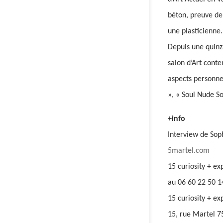
béton, preuve de
une plasticienne.
Depuis une quinza
salon d’Art cont
aspects personnel
», « Soul Nude S
+info
Interview de So
5martel.com
15 curiosity + e
au 06 60 22 50 1
15 curiosity + ex
15, rue Martel 7