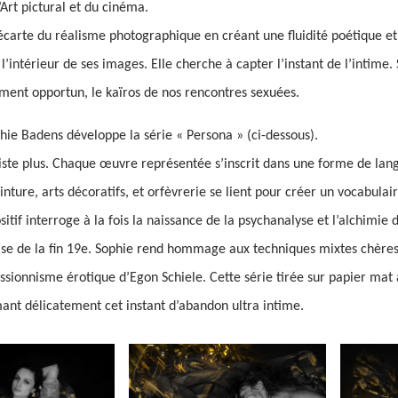
l’Art pictural et du cinéma.
écarte du réalisme photographique en créant une fluidité poétique e
l’intérieur de ses images. Elle cherche à capter l’instant de l’intime
ent opportun, le kaïros de nos rencontres sexuées.
hie Badens développe la série « Persona » (ci-dessous).
existe plus. Chaque œuvre représentée s’inscrit dans une forme de la
nture, arts décoratifs, et orfèvrerie se lient pour créer un vocabulai
itif interroge à la fois la naissance de la psychanalyse et l’alchimie de
ise de la fin 19e. Sophie rend hommage aux techniques mixtes chères 
essionnisme érotique d’Egon Schiele. Cette série tirée sur papier mat 
mant délicatement cet instant d’abandon ultra intime.