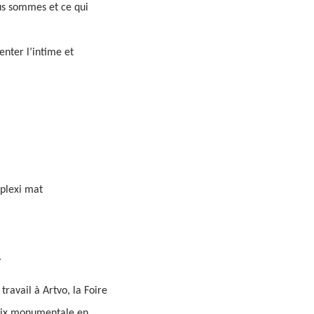
ous sommes et ce qui
nter l’intime et
 plexi mat
.
ravail à Artvo, la Foire
croix monumentale en