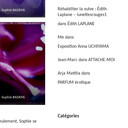
Réhabiliter la vulve : Édith
Sophie BADENS
Laplane – lunettesrouges1
dans
Édith LAPLANE
Me
dans
Exposition Anna UCHIYAMA
Jean-Marc
dans
ATTACHE-MOI
Arja Mattila
dans
PARFUM érotique
Sophie BADENS
Catégories
seulement, Sophie se