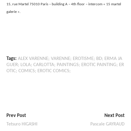
15, rue Martel 75010 Paris – building A – 4th floor – intercom « 15 martel
galerie ».
Tags:
ALEX VARENNE; VARENNE; EROTISME; BD; ERMA JA
GUER; LOLA; CARLOTTA; PAINTINGS; EROTIC PAINTING; ER
OTIC; COMICS; EROTIC COMICS;
Prev Post
Next Post
Tetsuro HIGASHI
Pascale GAYRAUD