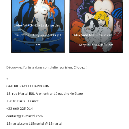
Alex VARENNE – La danse des
dauphins – Acrylique 100 x 81
Alex VARENNE – Câlin canin –
cm
Acrylique 100 x 81 cm
Découvrez l’artiste dans son atelier parisien
. Cliquez !
+
GALERIE RACHEL HARDOUIN
15, rue Martel Bât. A en entrant à gauche 4e étage
75010 Paris – France
+33 660 225 014
contact@15martel.com
15martel.com #15martel @15martel