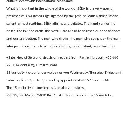
cultural event with international resonance.
What is important in the whole of the work of SÉRA is the very special
presence of a mastered rage signified by the gesture. With a sharp stroke,
salient, almost scathing, SÉRA affirms and agitates. The hand carries the
brush, the ink, the earth, the metal… far ahead to sharpen our consciences
and our arbitration. The man who draws, the man who sculpts or the man
who paints, invites us to a deeper journey, more distant, more torn too.
+ Interview of Séra and visuals on request from Rachel Hardouin +33 660
225 014 contact@15martel.com
15 curiosity + experiences welcomes you Wednesday, Thursday, Friday and
Saturday from 2pm to 7pm and by appointment at 06 60 22 50 14.
The 15 curiosity + experiences is a gallery up stairs.
RVS 15, rue Martel 75010 BAT 1 – 4th floor – intercom « 15 martel ».