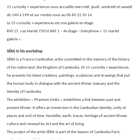
15 curiosity + experiences vous accueille mercredi, jeudi, vendredi et samedi
de 14H à 19H et sur rendez-vous au 06 60 22 50 14.
Le 15 curiosity + experiences est une galerie en étage.
RVS 15, rue Martel 75010 BAT 1 – 4e étage – interphone « 15 martel
galerie ».
SÉRA in his workshop
SÉRA is a Franco-Cambodian artist committed to the memory of the history
of his native land, the Kingdom of Cambodia. At 15 curiosity + experiences,
he presents his latest creations, paintings, sculptures and drawings that put
the human body in dialogue with the ancient Khmer statuary and the
identity of Cambodia.
The exhibition « Phantom Limbs » establishes a link between past and
present Khmer. It offers an immersion in the Cambodian identity, unity of
places and unit of time. Humidity, earth, traces, heritage of ancient Khmer
culture and renewal by Art and the art of living.
The project of the artist SÉRA is part of the Season of Cambodia Paris,