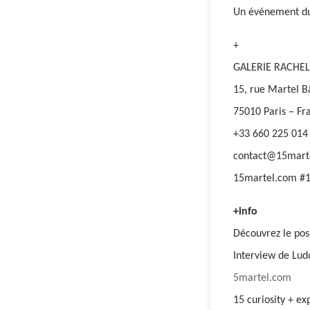
Un événement du
+
GALERIE RACHE
15, rue Martel B
75010 Paris – Fr
+33 660 225 014
contact@15mart
15martel.com #
+info
Découvrez le po
Interview de Lud
5martel.com
15 curiosity + e