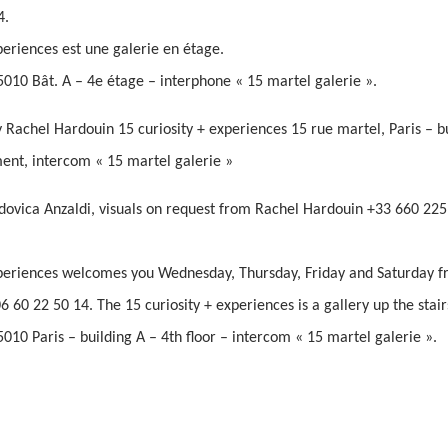
4.
periences est une galerie en étage.
5010 Bât. A – 4e étage – interphone « 15 martel galerie ».
y Rachel Hardouin 15 curiosity + experiences 15 rue martel, Paris – bui
ent, intercom « 15 martel galerie »
dovica Anzaldi, visuals on request from Rachel Hardouin +33 660 22
xperiences welcomes you Wednesday, Thursday, Friday and Saturday
 60 22 50 14. The 15 curiosity + experiences is a gallery up the stair
010 Paris – building A – 4th floor – intercom « 15 martel galerie ».