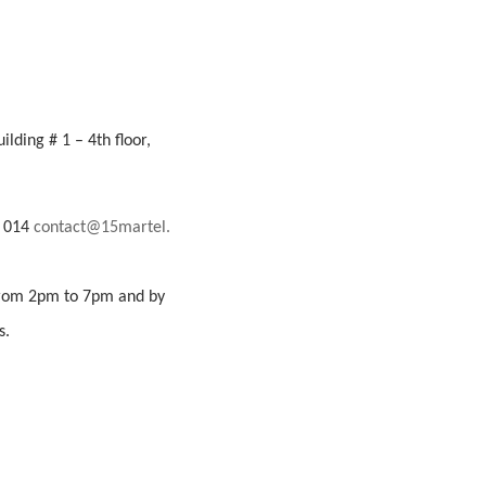
lding # 1 – 4th floor,
5 014
contact@15martel.
 from 2pm to 7pm and by
s.