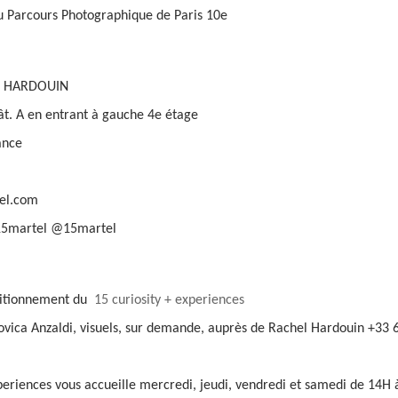
 Parcours Photographique de Paris 10e
L HARDOUIN
ât. A en entrant à gauche 4e étage
ance
el.com
15martel @15martel
sitionnement du
15 curiosity + experiences
ovica Anzaldi, visuels, sur demande, auprès de Rachel Hardouin +3
xperiences vous accueille mercredi, jeudi, vendredi et samedi de 14H 