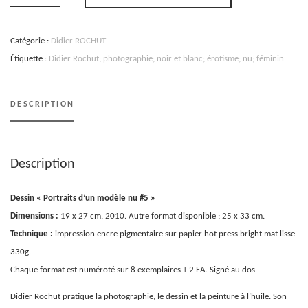
Portrait
d'un
modèle
nu
Catégorie :
Didier ROCHUT
#5
-
Étiquette :
Didier Rochut; photographie; noir et blanc; érotisme; nu; féminin
Didier
ROCHUT
DESCRIPTION
Description
Dessin « Portraits d’un modèle nu #5 »
Dimensions :
19 x 27 cm. 2010. Autre format disponible : 25 x 33 cm.
Technique :
impression encre pigmentaire sur papier hot press bright mat lisse
330g.
Chaque format est numéroté sur 8 exemplaires + 2 EA. Signé au dos.
Didier Rochut pratique la photographie, le dessin et la peinture à l’huile. Son