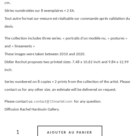
cm..
Séries numérotées sur 8 exemplaires + 2 EA.
Tout autre format sur-mesure est réalisable sur commande après validation du
devis.
The collection includes three series: « portraits d’un modèle nu, « postures »
and « lineaments »
These images were taken between 2010 and 2020.
Didier Rochut proposes two printed sizes: 7,48 x 10,62 inch and 9,84 x 12,99
inch.
Series numbered on 8 copies + 2 prints from the collection of the artist. Please
contact us for any other size, an estimate will be delivered on request.
Please contact us:
contact@15martel.com
for any question.
Diffusion Rachel Hardouin Gallery.
quantité
de
AJOUTER AU PANIER