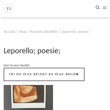
Accueil
/
Shop
/ Produits identifiés “Leporello; poesie;”
Leporello; poesie;
Voici le seul résultat