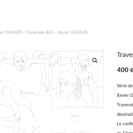
ier DEVAUD
/ Traversée #63 – Xavier DEVAUD
Trav
400
Série de
Xavier 
Traversé
dessinat
Le confi