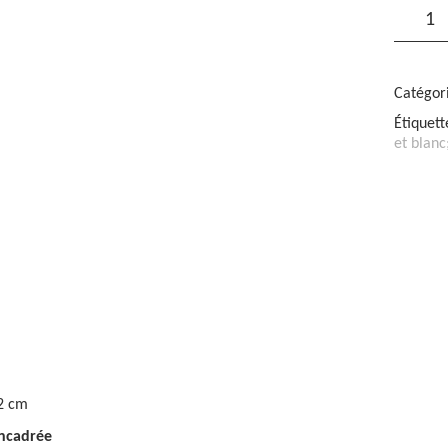
quantité
de
Travers
#63
-
Xavier
Catégor
DEVAU
Étiquett
et blanc
2 cm
encadrée