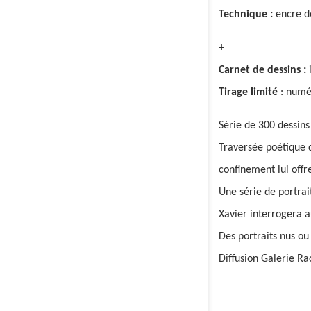
Technique :
encre d
+
C
arnet de dessins :
Tirage limité
: numér
Série de 300 dessins
Traversée poétique d
confinement lui offr
Une série de portrait
Xavier interrogera a
Des portraits nus ou
Diffusion Galerie Ra