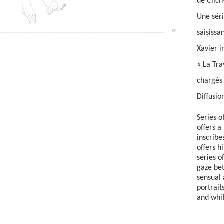
de Clich
Une séri
saisissa
Xavier i
« La Tra
chargés 
Diffusio
Series 
offers a
inscrib
offers h
series of
gaze be
sensual 
portraits
and whi