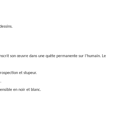
dessins.
nscrit son
œ
uvre dans une quête permanente sur l’humain. Le
trospection et stupeur.
.
ensible en noir et blanc.