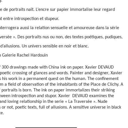
y.
e de portraits naît. L’encre sur papier immortalise leur regard
nt entre introspection et stupeur.
nterrogera aussi la relation sensuelle et amoureuse dans la série
versée ». Des portraits nus ou non, des textes poétiques, pudiques,
d’allusions. Un univers sensible en noir et blanc.
n Galerie Rachel Hardouin
of 300 drawings made with China ink on paper. Xavier DEVAUD
 p
oetic crossing of glances and words.
Painter and designer, Xavier
es his work in a permanent quest on the human.
The confinement
im a field of observation of the inhabitants of the Place de Clichy.
A
 portraits is born.
The ink on paper immortalizes their striking
tween introspection and stupor.
Xavier DEVAUD examines the
and loving relationship in the serie « La Traversée ».
Nude
 or not, poetic texts, full of allusions.
A sensitive universe in black
te.