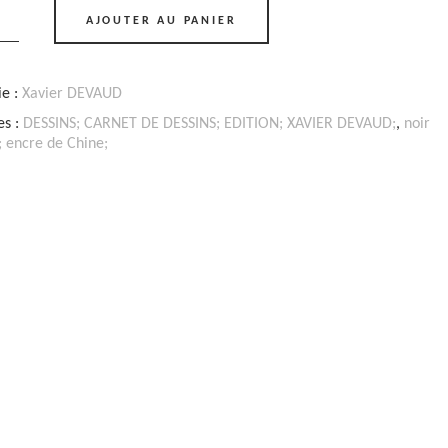
AJOUTER AU PANIER
ée
ie :
Xavier DEVAUD
D
es :
DESSINS; CARNET DE DESSINS; EDITION; XAVIER DEVAUD;
,
noir
; encre de Chine;