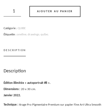
quantité
de
AJOUTER AU PANIER
QUIBE
autoportrait
#8
Catégorie :
QUIBE
Étiquette :
oneline; drawings; quibe;
DESCRIPTION
Description
Édition illimitée « autoportrait #8 ».
Dimensions :
20 x 30 cm.
Janvier 2022.
Technique :
tirage Pro Pigmentaire Premium sur papier Fine Art Ultra Smooth