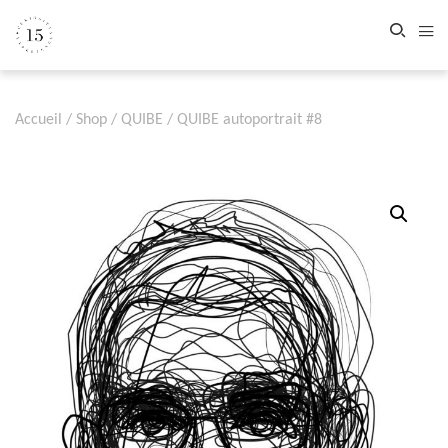
Accueil
/
Shop
/
QUIBE
/ QUIBE autoportrait #8