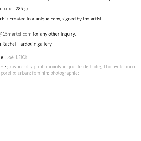
 paper 285 gr.
k is created in a unique copy, signed by the artist.
t@15martel.com
for any other inquiry.
n Rachel Hardouin gallery.
ie :
Joël LEICK
es :
gravure; dry print; monotype; joel leick; huile;
,
Thionville; mon
eporello; urban; feminin; photographie;