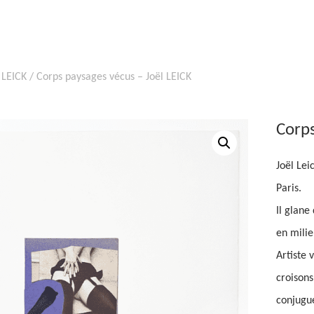
 LEICK
/ Corps paysages vécus – Joël LEICK
Corps
Joël Lei
Paris.
Il glane
en milie
Artiste 
croisons
conjugue