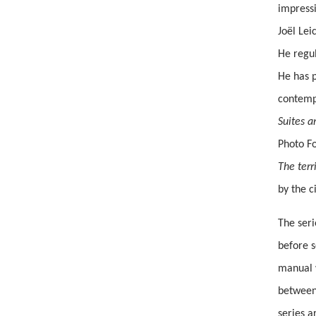
impress
Joël Lei
He regul
He has 
contempo
Suites a
Photo F
The terr
by the c
The ser
before s
manual w
between
series a