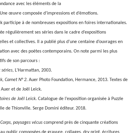
ondance avec les éléments de la
 Une œuvre composée d’impressions et d’émotions.
ck participe à de nombreuses expositions en foires internationales.
nte régulièrement ses séries dans le cadre d’expositions
lles et collectives. Il a publié plus d’une centaine d’ouvrages en
ation avec des poètes contemporains. On note parmi les plus
atifs de son parcours :
t séries
, L’Harmattan, 2003.
ck, Carnet N° 2
. Auer Photo Foundation, Hermance, 2013. Textes de
Auer et de Joël Leick.
itoires de Joël Leick
. Catalogue de l’exposition organisée à Puzzle
ille de Thionville. Serge Domini éditeur. 2018.
e
Corps, paysages vécus
comprend près de cinquante créations
 au public composées de gravure, collages, dry print, écritures