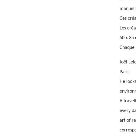
manuelle
Ces créa
Les créa
50 x 35 
Chaque o
Joël Lei
Paris.
He looks
environ
A travel
every da
art of r
corresp