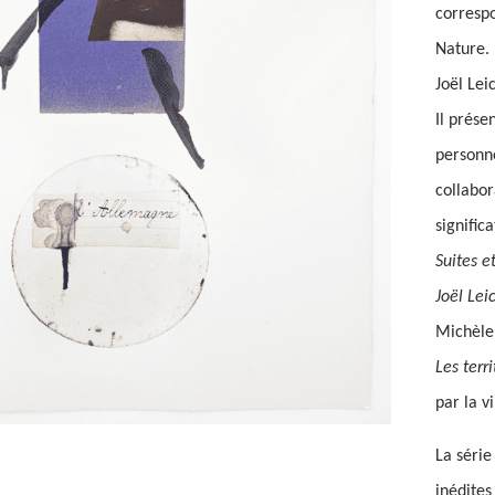
corresp
Nature.
Joël Lei
Il prése
personne
collabor
signific
Suites e
Joël Lei
Michèle 
Les terr
par la v
La séri
inédites