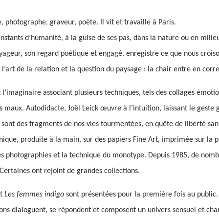
e, photographe, graveur, poète. Il vit et travaille à Paris.
 instants d’humanité, à la guise de ses pas, dans la nature ou en mili
oyageur, son regard poétique et engagé, enregistre ce que nous crois
’art de la relation et la question du paysage : la chair entre en cor
l et l’imaginaire associant plusieurs techniques, tels des collages ém
 maux. Autodidacte, Joël Leick œuvre à l’intuition, laissant le geste gu
s sont des fragments de nos vies tourmentées, en quête de liberté san
que, produite à la main, sur des papiers Fine Art, imprimée sur la pres
 ses photographies et la technique du monotype. Depuis 1985, de nomb
 Certaines ont rejoint de grandes collections.
t
Les femmes indigo
sont présentées pour la première fois au public.
ons dialoguent, se répondent et composent un univers sensuel et cha