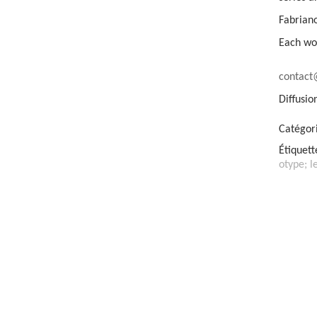
Fabriano
Each wor
contac
Diffusio
Catégor
Étiquett
otype; l