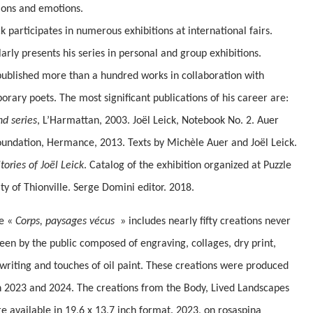
ions and emotions.
ck participates in numerous exhibitions at international fairs.
arly presents his series in personal and group exhibitions.
published more than a hundred works in collaboration with
rary poets. The most significant publications of his career are:
nd series
, L’Harmattan, 2003. Joël Leick, Notebook No. 2. Auer
oundation, Hermance, 2013. Texts by Michèle Auer and Joël Leick.
itories of Joël Leick
. Catalog of the exhibition organized at Puzzle
ity of Thionville. Serge Domini editor. 2018.
ie «
Corps, paysages vécus
» includes nearly fifty creations never
een by the public composed of engraving, collages, dry print,
riting and touches of oil paint. These creations were produced
 2023 and 2024. The creations from the Body, Lived Landscapes
re available in 19,6 x 13,7 inch format. 2023, on rosaspina