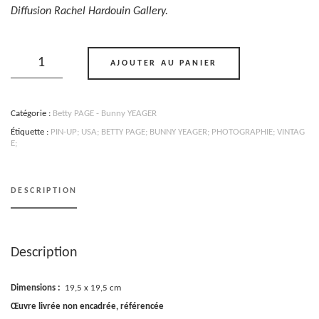
Diffusion Rachel Hardouin Gallery.
quantité
de
AJOUTER AU PANIER
Betty
Page
-
Bunny
Catégorie :
Betty PAGE - Bunny YEAGER
Yeager
-
Étiquette :
PIN-UP; USA; BETTY PAGE; BUNNY YEAGER; PHOTOGRAPHIE; VINTAG
Floride
E;
-
1955
DESCRIPTION
Description
Dimensions :
19,5 x 19,5 cm
Œuvre livrée non encadrée, référencée