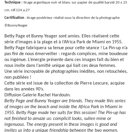
Technique :
tirage argentique noir et blanc sur papier de qualité baryté 20 x 25
cm. réf.124.a.27
Certification
: tirage postérieur réalisé sous la direction de la photographe
©BunnyYeager
Betty Page et Bunny Yeager sont amies. Elles réalisent cette
série d’images à la plage et à l’Africa Park de Miami en 1955.
Betty Page fabriquera sa tenue pour cette séance ! La Pin-up n’a
pas fini de nous émerveiller : regards complices, mine boudeuse
ou ingénue. L’énergie présente dans ces images fait du bien et
nous invite dans l’amitié unique qui liait ces deux femmes.
Une série incroyable de photographies inédites, non retouchées,
non publiées !
Cette série est issue de la collection de Pierre Lescure, acquise
dans les années 90’s.
Diffusion Galerie Rachel Hardouin.
Betty Page and Bunny Yeager are friends.
They made this series
of images on the beach and inside the Africa Park in Miami in
1955. Betty Page made her suits for this session!
The Pin-up has
not finished to amaze us: complicit looks, sullen mine or
ingenuous.
The energy present in these images is good and
invites us into a unique friendship between the two women.